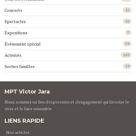
Concerts
12
Spectacles
16
Expositions
7
Événement spécial
59
Activités
103
Sorties familles
19
MPT Victor Jara
Nous sommes un lieu d'expression et d'engagement qui favorise le
vivre et le faire ensemble
LIENS RAPIDE
Nos articles