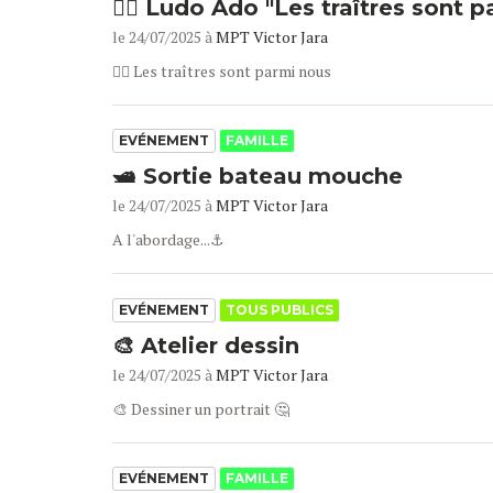
🕵️‍♂️ Ludo Ado "Les traîtres sont 
le 24/07/2025 à
MPT Victor Jara
🕵️‍♂️ Les traîtres sont parmi nous
EVÉNEMENT
FAMILLE
🛥️ Sortie bateau mouche
le 24/07/2025 à
MPT Victor Jara
A l'abordage...⚓
EVÉNEMENT
TOUS PUBLICS
🎨 Atelier dessin
le 24/07/2025 à
MPT Victor Jara
🎨 Dessiner un portrait 🤔
EVÉNEMENT
FAMILLE